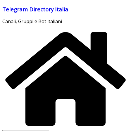
Salta
Telegram Directory Italia
al
contenuto
Canali, Gruppi e Bot italiani