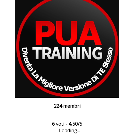
224 membri
6
voti -
4,50/5
Loading...