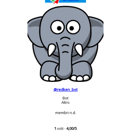
@redken_bot
Bot
Altro
membri n.d.
1
voti -
4,00/5