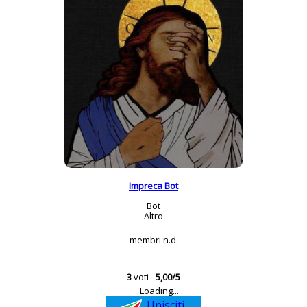
Impreca Bot
Bot
Altro
membri n.d.
3
voti -
5,00/5
Loading...
Unisciti