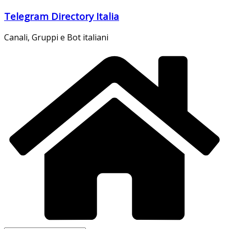
Salta
Telegram Directory Italia
al
contenuto
Canali, Gruppi e Bot italiani