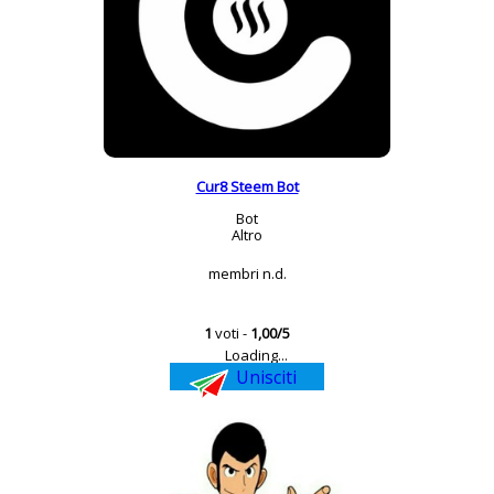
Cur8 Steem Bot
Bot
Altro
membri n.d.
1
voti -
1,00/5
Loading...
Unisciti