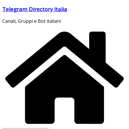
Salta
Telegram Directory Italia
al
contenuto
Canali, Gruppi e Bot italiani