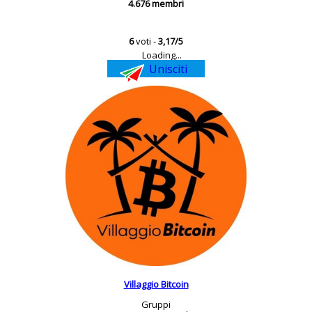
4.676 membri
6
voti -
3,17/5
Loading...
Unisciti
Villaggio Bitcoin
Gruppi