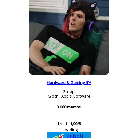
Hardware & Gaming ITA
Gruppi
Giochi, App & Software
3.068 membri
1
voti -
4,00/5
Loading...
Unisciti