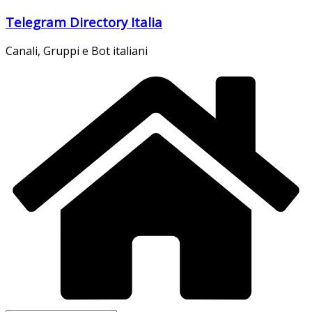
Salta
Telegram Directory Italia
al
contenuto
Canali, Gruppi e Bot italiani