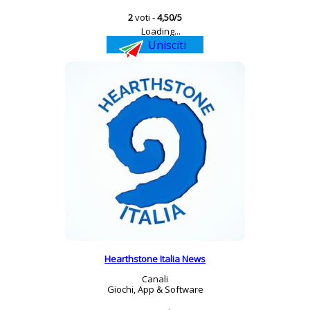
2
voti -
4,50/5
Loading...
Unisciti
Hearthstone Italia News
Canali
Giochi, App & Software