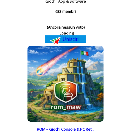
Giochi, App & Software
633 membri
(Ancora nessun voto)
Loading...
Unisciti
ROM – Giochi Console & PC Ret...