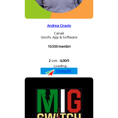
Andrea Ciraolo
Canali
Giochi, App & Software
10.500 membri
2
voti -
4,00/5
Loading...
Unisciti