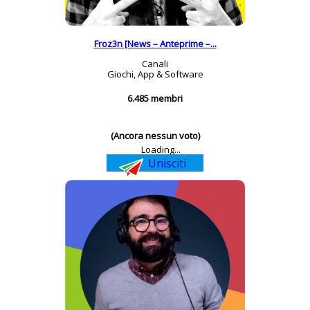
Froz3n [News – Anteprime –...
Canali
Giochi, App & Software
6.485 membri
(Ancora nessun voto)
Loading...
Unisciti