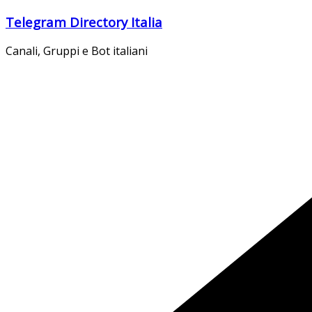
Salta
Telegram Directory Italia
al
contenuto
Canali, Gruppi e Bot italiani