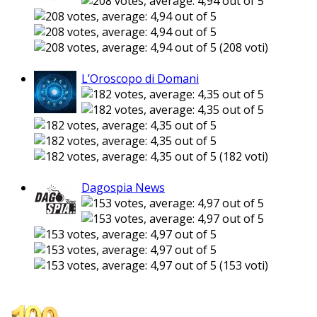
(208 voti)
L’Oroscopo di Domani
(182 voti)
Dagospia News
(153 voti)