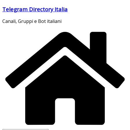
Salta
Telegram Directory Italia
al
contenuto
Canali, Gruppi e Bot italiani