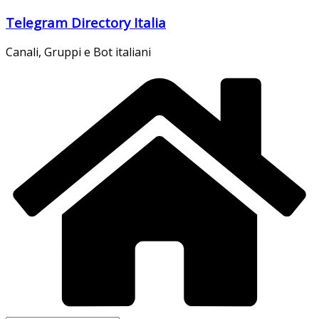
Salta
Telegram Directory Italia
al
contenuto
Canali, Gruppi e Bot italiani