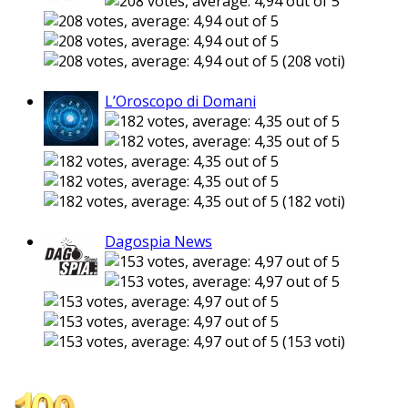
(208 voti)
L’Oroscopo di Domani
(182 voti)
Dagospia News
(153 voti)