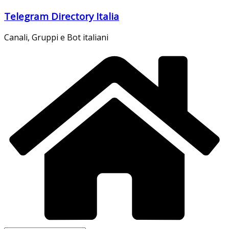
Salta
Telegram Directory Italia
al
contenuto
Canali, Gruppi e Bot italiani