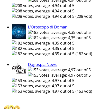
(208 voti)
L’Oroscopo di Domani
(182 voti)
Dagospia News
(153 voti)