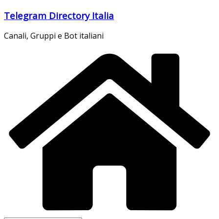
Salta
Telegram Directory Italia
al
contenuto
Canali, Gruppi e Bot italiani