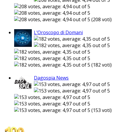
(208 voti)
L’Oroscopo di Domani
(182 voti)
Dagospia News
(153 voti)