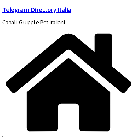
Salta
Telegram Directory Italia
al
contenuto
Canali, Gruppi e Bot italiani