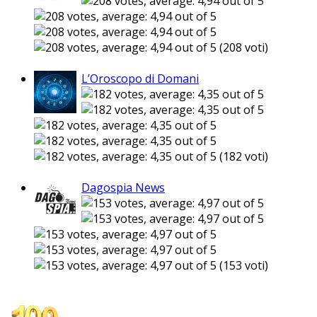
(208 voti)
L’Oroscopo di Domani
(182 voti)
Dagospia News
(153 voti)