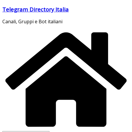
Salta
Telegram Directory Italia
al
contenuto
Canali, Gruppi e Bot italiani