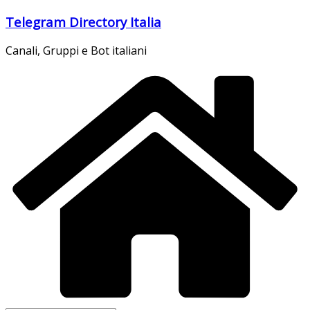
Salta
Telegram Directory Italia
al
contenuto
Canali, Gruppi e Bot italiani