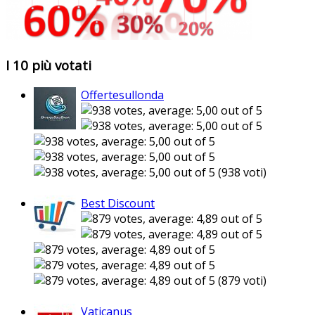
I 10 più votati
Offertesullonda
(938 voti)
Best Discount
(879 voti)
Vaticanus