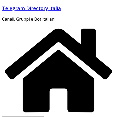
Salta
Telegram Directory Italia
al
contenuto
Canali, Gruppi e Bot italiani