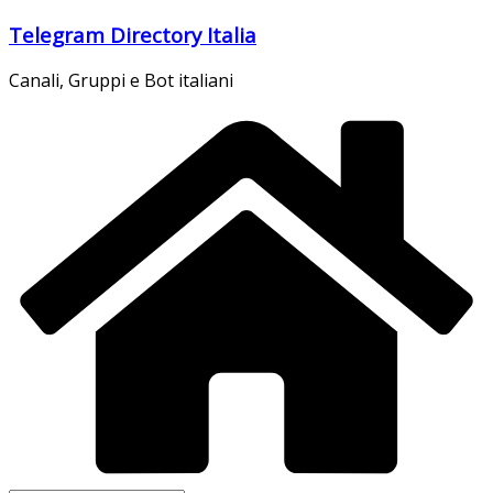
Salta
Telegram Directory Italia
al
contenuto
Canali, Gruppi e Bot italiani