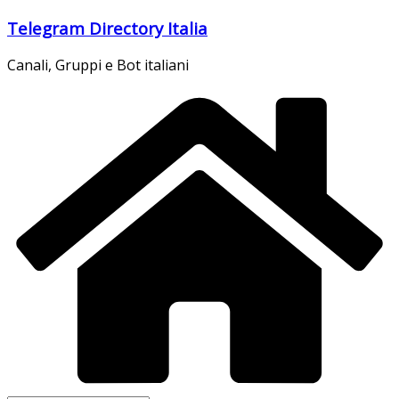
Salta
Telegram Directory Italia
al
contenuto
Canali, Gruppi e Bot italiani