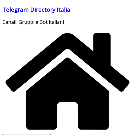
Salta
Telegram Directory Italia
al
contenuto
Canali, Gruppi e Bot italiani