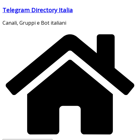
Salta
Telegram Directory Italia
al
contenuto
Canali, Gruppi e Bot italiani