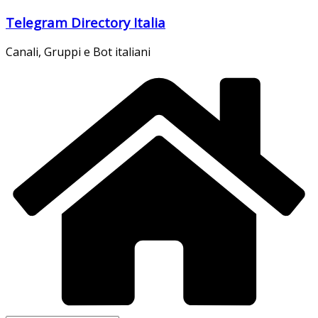
Salta
Telegram Directory Italia
al
contenuto
Canali, Gruppi e Bot italiani