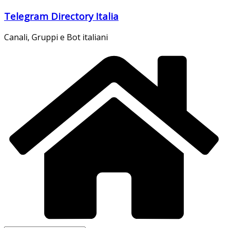
Salta
Telegram Directory Italia
al
contenuto
Canali, Gruppi e Bot italiani