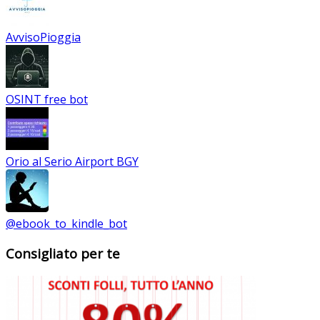
AvvisoPioggia
OSINT free bot
Orio al Serio Airport BGY
@ebook_to_kindle_bot
Consigliato per te