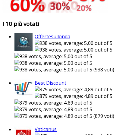
I 10 più votati
Offertesullonda
(938 voti)
Best Discount
(879 voti)
Vaticanus