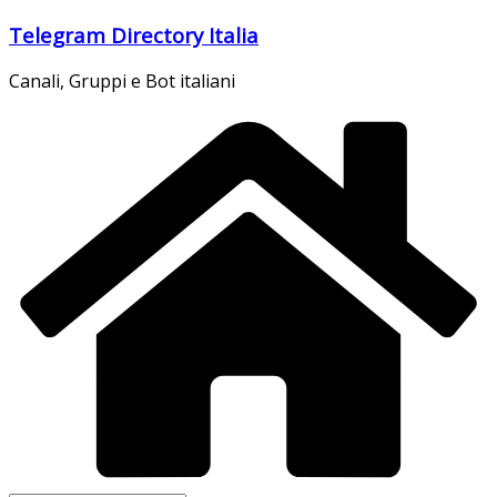
Salta
Telegram Directory Italia
al
contenuto
Canali, Gruppi e Bot italiani