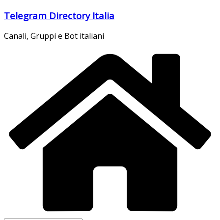
Salta
Telegram Directory Italia
al
contenuto
Canali, Gruppi e Bot italiani