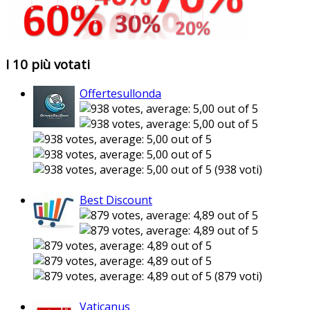
I 10 più votati
Offertesullonda
(938 voti)
Best Discount
(879 voti)
Vaticanus