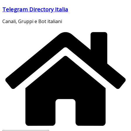
Salta
Telegram Directory Italia
al
contenuto
Canali, Gruppi e Bot italiani