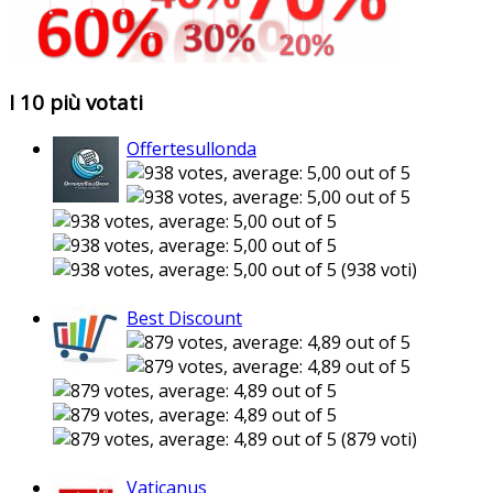
I 10 più votati
Offertesullonda
(938 voti)
Best Discount
(879 voti)
Vaticanus