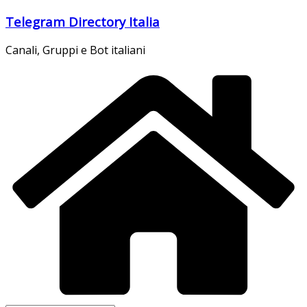
Salta
Telegram Directory Italia
al
contenuto
Canali, Gruppi e Bot italiani