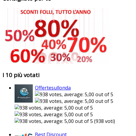
I 10 più votati
Offertesullonda
(938 voti)
Best Discount