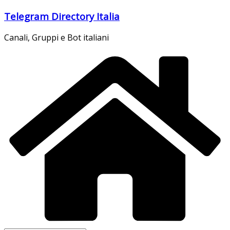
Salta
Telegram Directory Italia
al
contenuto
Canali, Gruppi e Bot italiani