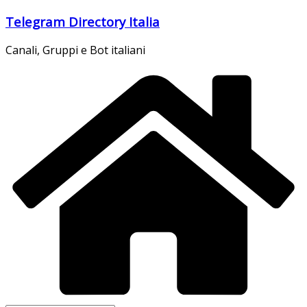
Salta
Telegram Directory Italia
al
contenuto
Canali, Gruppi e Bot italiani