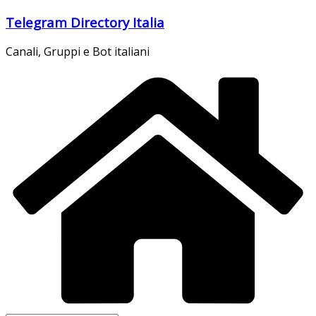
Salta
Telegram Directory Italia
al
contenuto
Canali, Gruppi e Bot italiani