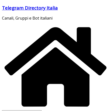
Salta
Telegram Directory Italia
al
contenuto
Canali, Gruppi e Bot italiani