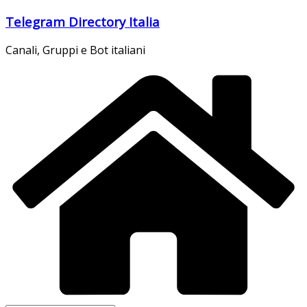
Salta
Telegram Directory Italia
al
contenuto
Canali, Gruppi e Bot italiani