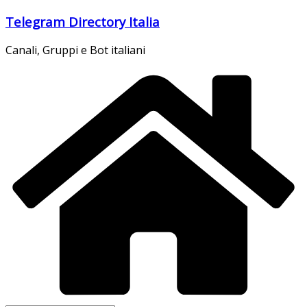
Salta
Telegram Directory Italia
al
contenuto
Canali, Gruppi e Bot italiani