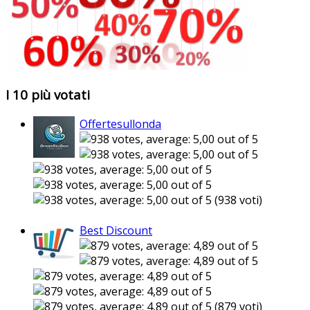
I 10 più votati
Offertesullonda
(938 voti)
Best Discount
(879 voti)